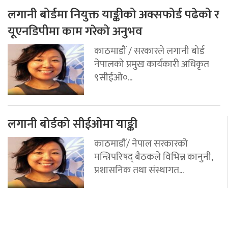
लगानी बोर्डमा नियुक्त याङ्कीको अक्सफोर्ड पढेको र
यूएनडिपीमा काम गरेको अनुभव
काठमाडौं / सरकारले लगानी बोर्ड
नेपालको प्रमुख कार्यकारी अधिकृत
९सीईओ०...
लगानी बोर्डको सीईओमा याङ्की
काठमाडौं/ नेपाल सरकारको
मन्त्रिपरिषद् बैठकले विभिन्न कानुनी,
प्रशासनिक तथा संस्थागत...