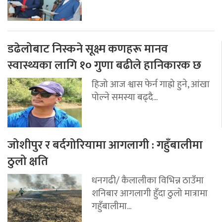
डढेलोबाट निस्कने सूक्ष्म कणहरू मानव
स्वास्थ्यका लागि १० गुणा बढीले हानिकारक छ
हिजो आज श्वास फेर्न गाह्रो हुने, आंखा
पोल्ने समस्या बढ्दै...
जोशीपुर र बर्दगोरियामा आगलागी : गहुँबालीमा
ठुलो क्षति
धनगढी/ कैलालीका विभिन्न ठाउँमा
शनिबार आगलागी हुँदा ठुलो मात्रामा
गहुँबालीमा...