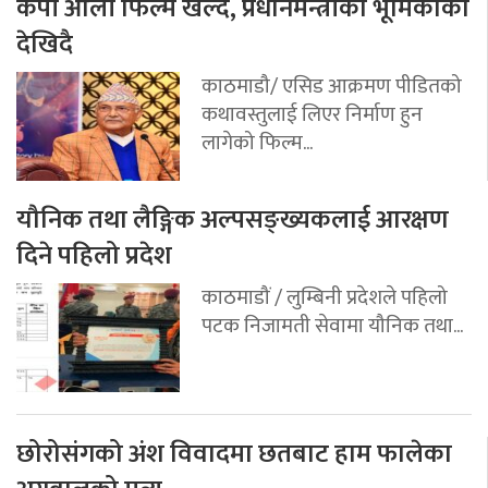
केपी ओली फिल्म खेल्दै, प्रधानमन्त्रीको भूमिकाका
देखिदै
काठमाडौ/ एसिड आक्रमण पीडितको
कथावस्तुलाई लिएर निर्माण हुन
लागेको फिल्म...
यौनिक तथा लैङ्गिक अल्पसङ्ख्यकलाई आरक्षण
दिने पहिलो प्रदेश
काठमाडौं / लुम्बिनी प्रदेशले पहिलो
पटक निजामती सेवामा यौनिक तथा...
छोरोसंगको अंश विवादमा छतबाट हाम फालेका