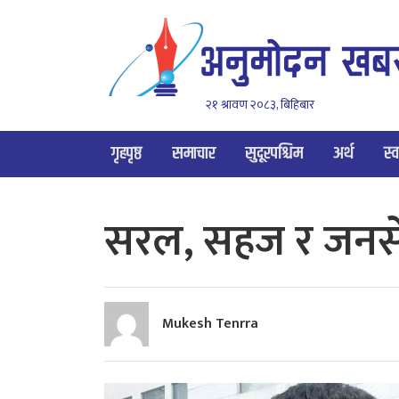
२१ श्रावण २०८३, बिहिबार
गृहपृष्ठ
समाचार
सुदूरपश्चिम
अर्थ
स्व
सरल, सहज र जनसे
Mukesh Tenrra