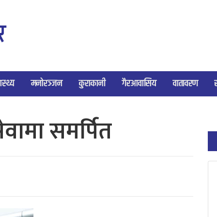
ास्थ्य
मनोरञ्जन
कुराकानी
गैरआवासिय
वातावरण
वामा समर्पित