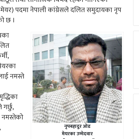
(मेयर) पदमा नेपाली कांग्रेसले दलित समुदायका नृप
को छ ।
ोचका
दलित
्मी,
मेयरका
लाई नमस्ते
द्धिका
गर्छु,
 नमस्तेको
,
नृपबहादुर ओड
मेयरका उम्मेदवार