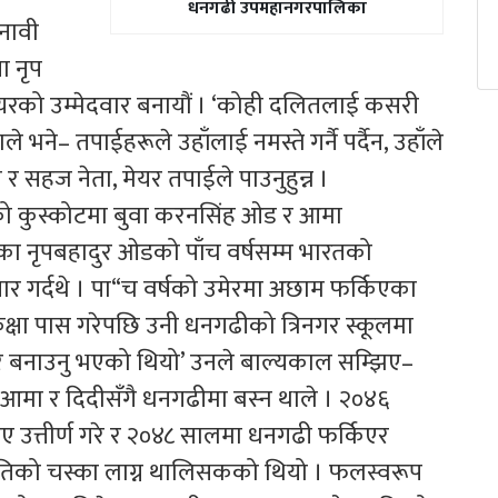
धनगढी उपमहानगरपालिका
नावी
ा नृप
को उम्मेदवार बनायौं । ‘कोही दलितलाई कसरी
वाले भने– तपाईहरूले उहाँलाई नमस्ते गर्नै पर्दैन, उहाँले
 र सहज नेता, मेयर तपाईले पाउनुहुन्न ।
ो कुस्कोटमा बुवा करनसिंह ओड र आमा
ा नृपबहादुर ओडको पाँच वर्षसम्म भारतको
जगार गर्दथे । पा“च वर्षको उमेरमा अछाम फर्किएका
क्षा पास गरेपछि उनी धनगढीको त्रिनगर स्कूलमा
घर बनाउनु भएको थियो’ उनले बाल्यकाल सम्झिए–
 म आमा र दिदीसँगै धनगढीमा बस्न थाले । २०४६
उत्तीर्ण गरे र २०४८ सालमा धनगढी फर्किएर
ीतिको चस्का लाग्न थालिसकको थियो । फलस्वरूप