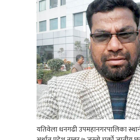
यतिवेला धनगढी उपमहानगरपालिका स्थानीयदे
अर्थात् प्रदेश नम्बर ७ जस्तो चर्को जाती