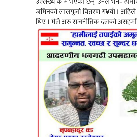
उल्लेख्य काम भएका छन्’ उनले भने– हामी
जमिनको लालपूर्जा वितरण ग¥यौं । अहिले
थिए । मैले अरु राजनीतिक दलको असहमति भ