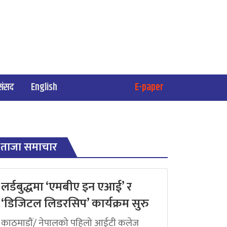
संसद
English
E-paper
ताजा समाचार
लर्डबुद्धमा ‘एमबीए इन एआई’ र
‘डिजिटल लिडरसिप’ कार्यक्रम सुरु
काठमाडौं/ नेपालको पहिलो आईटी कलेज