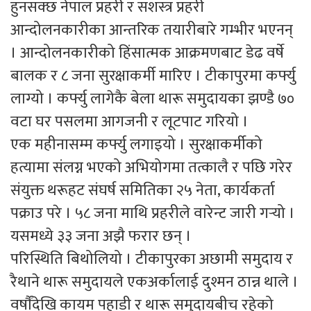
हुनसक्छ नेपाल प्रहरी र सशस्त्र प्रहरी
आन्दोलनकारीका आन्तरिक तयारीबारे गम्भीर भएनन्
। आन्दोलनकारीको हिंसात्मक आक्रमणबाट डेढ वर्षे
बालक र ८ जना सुरक्षाकर्मी मारिए । टीकापुरमा कर्फ्यु
लाग्यो । कर्फ्यु लागेकै बेला थारू समुदायका झण्डै ७०
वटा घर पसलमा आगजनी र लूटपाट गरियो ।
एक महीनासम्म कर्फ्यु लगाइयो । सुरक्षाकर्मीको
हत्यामा संलग्न भएको अभियोगमा तत्कालै र पछि गरेर
संयुक्त थरूहट संघर्ष समितिका २५ नेता, कार्यकर्ता
पक्राउ परे । ५८ जना माथि प्रहरीले वारेन्ट जारी गर्‍यो ।
यसमध्ये ३३ जना अझै फरार छन् ।
परिस्थिति बिथोलियो । टीकापुरका अछामी समुदाय र
रैथाने थारू समुदायले एकअर्कालाई दुश्मन ठान्न थाले ।
वर्षाैंदेखि कायम पहाडी र थारू समुदायबीच रहेको