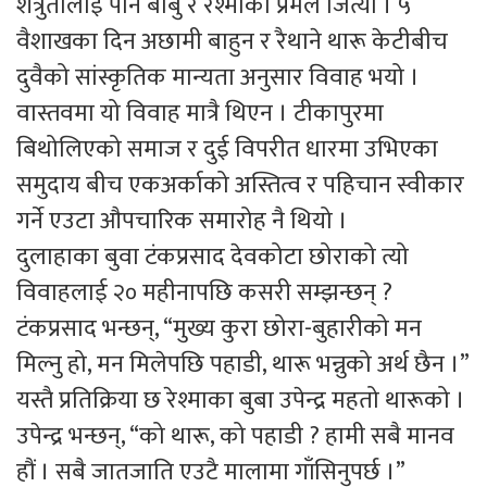
शत्रुतालाई पनि बाबु र रेश्माको प्रेमले जित्यो । ५
वैशाखका दिन अछामी बाहुन र रैथाने थारू केटीबीच
दुवैको सांस्कृतिक मान्यता अनुसार विवाह भयो ।
वास्तवमा यो विवाह मात्रै थिएन । टीकापुरमा
बिथोलिएको समाज र दुई विपरीत धारमा उभिएका
समुदाय बीच एकअर्काको अस्तित्व र पहिचान स्वीकार
गर्ने एउटा औपचारिक समारोह नै थियो ।
दुलाहाका बुवा टंकप्रसाद देवकोटा छोराको त्यो
विवाहलाई २० महीनापछि कसरी सम्झन्छन् ?
टंकप्रसाद भन्छन्, “मुख्य कुरा छोरा-बुहारीको मन
मिल्नु हो, मन मिलेपछि पहाडी, थारू भन्नुको अर्थ छैन ।”
यस्तै प्रतिक्रिया छ रेश्माका बुबा उपेन्द्र महतो थारूको ।
उपेन्द्र भन्छन्, “को थारू, को पहाडी ? हामी सबै मानव
हौं । सबै जातजाति एउटै मालामा गाँसिनुपर्छ ।”