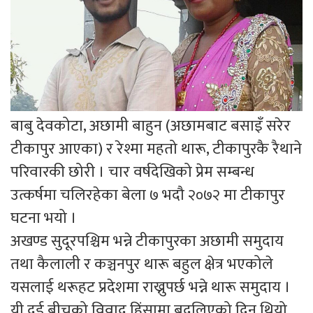
बाबु देवकोटा, अछामी बाहुन (अछामबाट बसाइँ सरेर
टीकापुर आएका) र रेश्मा महतो थारू, टीकापुरकै रैथाने
परिवारकी छोरी । चार वर्षदेखिको प्रेम सम्बन्ध
उत्कर्षमा चलिरहेका बेला ७ भदौ २०७२ मा टीकापुर
घटना भयो ।
अखण्ड सुदूरपश्चिम भन्ने टीकापुरका अछामी समुदाय
तथा कैलाली र कञ्चनपुर थारू बहुल क्षेत्र भएकोले
यसलाई थरूहट प्रदेशमा राख्नुपर्छ भन्ने थारू समुदाय ।
यी दुई बीचको विवाद हिंसामा बदलिएको दिन थियो