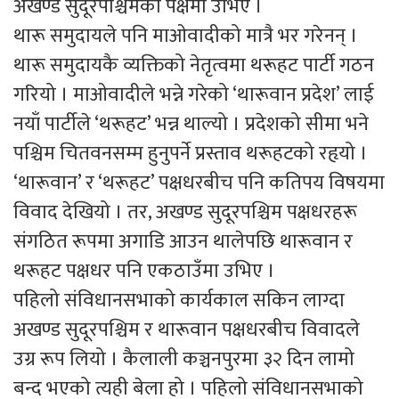
अखण्ड सुदूरपश्चिमको पक्षमा उभिए ।
थारू समुदायले पनि माओवादीको मात्रै भर गरेनन् ।
थारू समुदायकै व्यक्तिको नेतृत्वमा थरूहट पार्टी गठन
गरियो । माओवादीले भन्ने गरेको ‘थारूवान प्रदेश’ लाई
नयाँ पार्टीले ‘थरूहट’ भन्न थाल्यो । प्रदेशको सीमा भने
पश्चिम चितवनसम्म हुनुपर्ने प्रस्ताव थरूहटको रहृयो ।
‘थारूवान’ र ‘थरूहट’ पक्षधरबीच पनि कतिपय विषयमा
विवाद देखियो । तर, अखण्ड सुदूरपश्चिम पक्षधरहरू
संगठित रूपमा अगाडि आउन थालेपछि थारूवान र
थरूहट पक्षधर पनि एकठाउँमा उभिए ।
पहिलो संविधानसभाको कार्यकाल सकिन लाग्दा
अखण्ड सुदूरपश्चिम र थारूवान पक्षधरबीच विवादले
उग्र रूप लियो । कैलाली कञ्चनपुरमा ३२ दिन लामो
बन्द भएको त्यही बेला हो । पहिलो संविधानसभाको