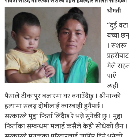
पवित्रा साउद मारिएका सशस्त्र प्रहरी हबल्दार ललित साउदकी
श्रीमती
“दुई वटा
बच्चा छन्
। सशस्त्र
प्रहरीबाट
मैले राहत
पाएँ ।
त्यही
पैसाले टीकापुर बजारमा घर बनाउँदैछु । श्रीमान्को
हत्यामा संलग्न दोषीलाई कारबाही हुनैपर्छ ।
सरकारले मुद्दा फिर्ता लिंदैछ रे भन्ने सुनेकी छु । मुद्दा
फिर्ताका सम्बन्धमा मलाई कसैले केही सोधेको छैन ।
सरकारले मृतकका परिवारलाई जागिर दिने भनेको