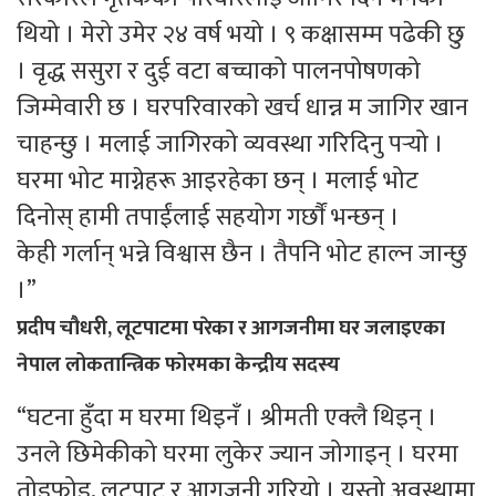
थियो । मेरो उमेर २४ वर्ष भयो । ९ कक्षासम्म पढेकी छु
। वृद्ध ससुरा र दुई वटा बच्चाको पालनपोषणको
जिम्मेवारी छ । घरपरिवारको खर्च धान्न म जागिर खान
चाहन्छु । मलाई जागिरको व्यवस्था गरिदिनु पर्‍यो ।
घरमा भोट माग्नेहरू आइरहेका छन् । मलाई भोट
दिनोस् हामी तपाईंलाई सहयोग गर्छाैं भन्छन् ।
केही गर्लान् भन्ने विश्वास छैन । तैपनि भोट हाल्न जान्छु
।”
प्रदीप चौधरी, लूटपाटमा परेका र आगजनीमा घर जलाइएका
नेपाल लोकतान्त्रिक फोरमका केन्द्रीय सदस्य
“घटना हुँदा म घरमा थिइनँ । श्रीमती एक्लै थिइन् ।
उनले छिमेकीको घरमा लुकेर ज्यान जोगाइन् । घरमा
तोडफोड, लूटपाट र आगजनी गरियो । यस्तो अवस्थामा