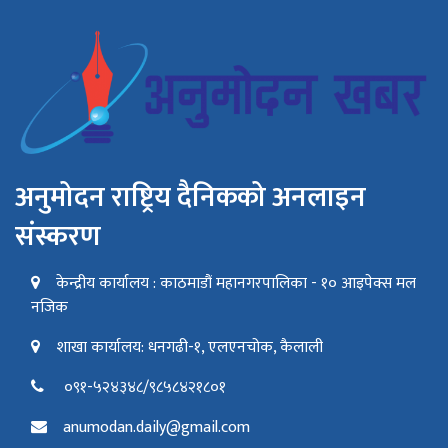
अनुमोदन राष्ट्रिय दैनिकको अनलाइन
संस्करण
केन्द्रीय कार्यालय : काठमाडौं महानगरपालिका - १० आइपेक्स मल
नजिक
शाखा कार्यालय: धनगढी-१, एलएनचोक, कैलाली
०९१-५२४३४८/९८५८४२१८०१
anumodan.daily@gmail.com