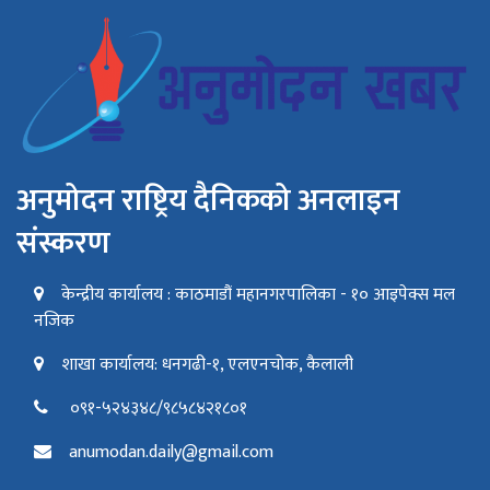
अनुमोदन राष्ट्रिय दैनिकको अनलाइन
संस्करण
केन्द्रीय कार्यालय : काठमाडौं महानगरपालिका - १० आइपेक्स मल
नजिक
शाखा कार्यालय: धनगढी-१, एलएनचोक, कैलाली
०९१-५२४३४८/९८५८४२१८०१
anumodan.daily@gmail.com