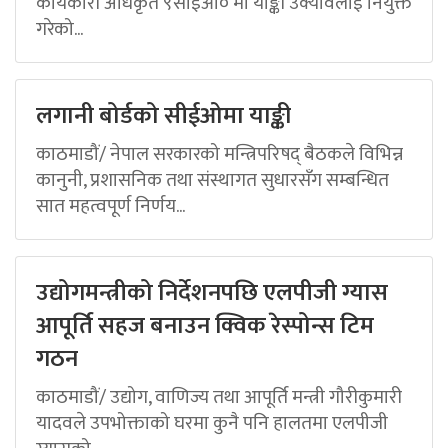
कार्यकारी अधिकृत ९सीईओ० मा याङ्की उक्यावलाई नियुक्त
गरेको...
लगानी बोर्डको सीईओमा याङ्की
काठमाडौं/ नेपाल सरकारको मन्त्रिपरिषद् बैठकले विभिन्न
कानुनी, प्रशासनिक तथा संस्थागत सुधारसँग सम्बन्धित
सात महत्वपूर्ण निर्णय...
उद्योगमन्त्रीको निर्देशनपछि एलपीजी ग्यास
आपूर्ति सहज बनाउन क्विक रेस्पोन्स टिम
गठन
काठमाडौं/ उद्योग, वाणिज्य तथा आपूर्ति मन्त्री गौरीकुमारी
यादवले उपभोक्ताको घरमा कुनै पनि हालतमा एलपीजी