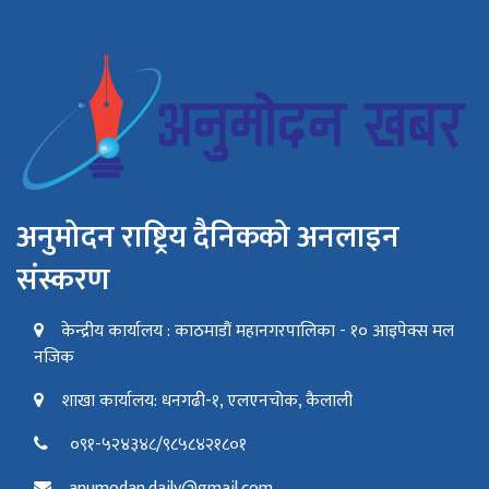
अनुमोदन राष्ट्रिय दैनिकको अनलाइन
संस्करण
केन्द्रीय कार्यालय : काठमाडौं महानगरपालिका - १० आइपेक्स मल
नजिक
शाखा कार्यालय: धनगढी-१, एलएनचोक, कैलाली
०९१-५२४३४८/९८५८४२१८०१
anumodan.daily@gmail.com