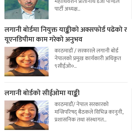
महाधिवेशन प्रतिनिधि डेजी पाण्डेले
पार्टी अध्यक्ष...
लगानी बोर्डमा नियुक्त याङ्कीको अक्सफोर्ड पढेको र
यूएनडिपीमा काम गरेको अनुभव
काठमाडौं / सरकारले लगानी बोर्ड
नेपालको प्रमुख कार्यकारी अधिकृत
९सीईओ०...
लगानी बोर्डको सीईओमा याङ्की
काठमाडौं/ नेपाल सरकारको
मन्त्रिपरिषद् बैठकले विभिन्न कानुनी,
प्रशासनिक तथा संस्थागत...