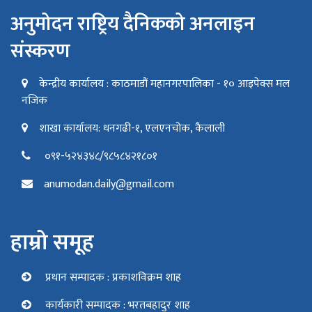
अनुमोदन राष्ट्रिय दैनिकको अनलाइन
संस्करण
केन्द्रीय कार्यालय : काठमाडौं महानगरपालिका - १० आइपेक्स मल
नजिक
शाखा कार्यालय: धनगढी-१, एलएनचोक, कैलाली
०९१-५२४३४८/९८५८४२१८०१
anumodan.daily@gmail.com
हाम्रो समूह
प्रधान सम्पादक : प्रकाशविक्रम शाह
कार्यकारी सम्पादक : भरतबहादुर शाह