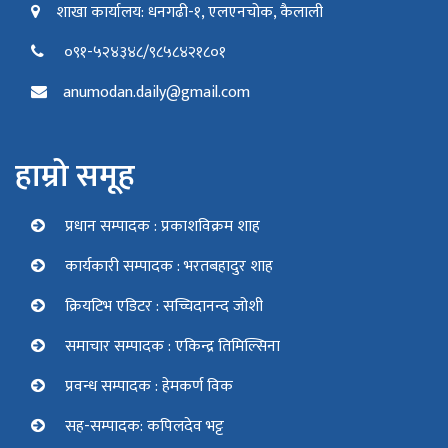
शाखा कार्यालय: धनगढी-१, एलएनचोक, कैलाली
०९१-५२४३४८/९८५८४२१८०१
anumodan.daily@gmail.com
हाम्रो समूह
प्रधान सम्पादक : प्रकाशविक्रम शाह
कार्यकारी सम्पादक : भरतबहादुर शाह
क्रियटिभ एडिटर : सच्चिदानन्द जोशी
समाचार सम्पादक : एकिन्द्र तिमिल्सिना
प्रवन्ध सम्पादक : हेमकर्ण विक
सह-सम्पादक: कपिलदेव भट्ट