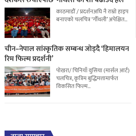
दर्शकले रुचाएपछि ‘गौँथली’को शो बढाउँदै हल
काठमाडौं / प्रदर्शनअघि नै राम्रो हाइप
बनाएको चलचित्र ‘गौँथली’ अपेक्षित...
चीन–नेपाल सांस्कृतिक सम्बन्ध जोड्दै ‘हिमालयन
रिम फिल्म प्रदर्शनी’
पोखरा/ चिनियाँ वुसिया (मार्सल आर्ट)
चलचित्र, कृत्रिम बुद्धिमत्तामार्फत
विकसित फिल्म...