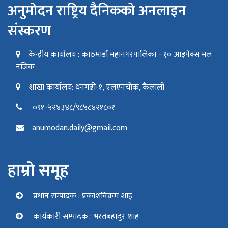
अनुमोदन राष्ट्रिय दैनिकको अनलाइन
संस्करण
केन्द्रीय कार्यालय : काठमाडौं महानगरपालिका - १० आइपेक्स मल
नजिक
शाखा कार्यालय: धनगढी-१, एलएनचोक, कैलाली
०९१-५२४३४८/९८५८४२१८०१
anumodan.daily@gmail.com
हाम्रो समूह
प्रधान सम्पादक : प्रकाशविक्रम शाह
कार्यकारी सम्पादक : भरतबहादुर शाह