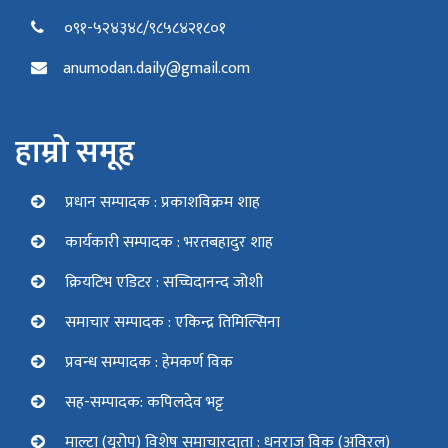
०९१-५२४३४८/९८५८४२१८०१
anumodan.daily@gmail.com
हाम्रो समूह
प्रधान सम्पादक : प्रकाशविक्रम शाह
कार्यकारी सम्पादक : भरतबहादुर शाह
क्रियटिभ एडिटर : सच्चिदानन्द जोशी
समाचार सम्पादक : एकिन्द्र तिमिल्सिना
प्रवन्ध सम्पादक : हेमकर्ण विक
सह-सम्पादक: कपिलदेव भट्ट
माल्टा (युरोप) विशेष समाचारदाता : धनराज विक (अविरल)