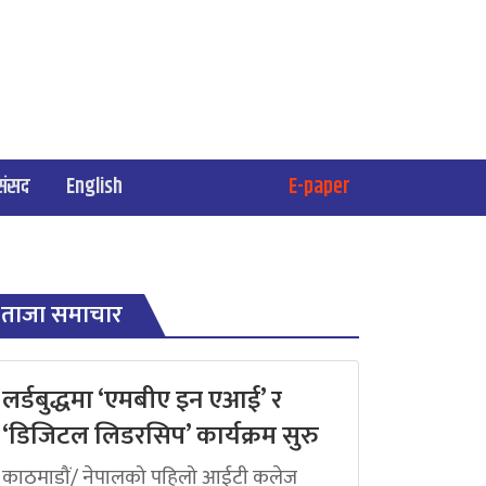
संसद
English
E-paper
ताजा समाचार
लर्डबुद्धमा ‘एमबीए इन एआई’ र
‘डिजिटल लिडरसिप’ कार्यक्रम सुरु
काठमाडौं/ नेपालको पहिलो आईटी कलेज