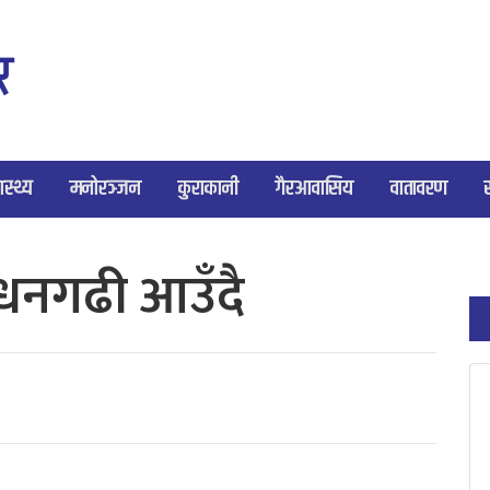
ास्थ्य
मनोरञ्जन
कुराकानी
गैरआवासिय
वातावरण
न धनगढी आउँदै