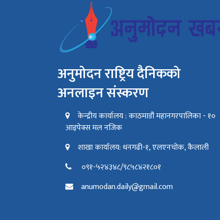
अनुमोदन राष्ट्रिय दैनिकको
अनलाइन संस्करण
केन्द्रीय कार्यालय : काठमाडौं महानगरपालिका - १०
आइपेक्स मल नजिक
शाखा कार्यालय: धनगढी-१, एलएनचोक, कैलाली
०९१-५२४३४८/९८५८४२१८०१
anumodan.daily@gmail.com