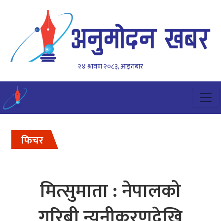
२४ श्रावण २०८३, आइतबार
फिचर
मित्सुमाता : नेपालको
गरिबी न्यूनीकरणदेखि