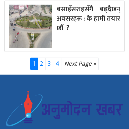
बसाइँसराइसँगै बढ्दैछन्
अवसरहरू : के हामी तयार
छौं ?
1
2
3
4
Next Page »