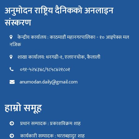
अनुमोदन राष्ट्रिय दैनिकको अनलाइन
संस्करण
केन्द्रीय कार्यालय : काठमाडौं महानगरपालिका - १० आइपेक्स मल
नजिक
शाखा कार्यालय: धनगढी-१, एलएनचोक, कैलाली
०९१-५२४३४८/९८५८४२१८०१
anumodan.daily@gmail.com
हाम्रो समूह
प्रधान सम्पादक : प्रकाशविक्रम शाह
कार्यकारी सम्पादक : भरतबहादुर शाह