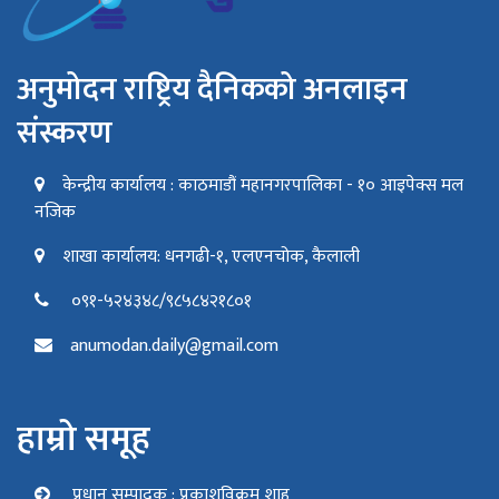
अनुमोदन राष्ट्रिय दैनिकको अनलाइन
संस्करण
केन्द्रीय कार्यालय : काठमाडौं महानगरपालिका - १० आइपेक्स मल
नजिक
शाखा कार्यालय: धनगढी-१, एलएनचोक, कैलाली
०९१-५२४३४८/९८५८४२१८०१
anumodan.daily@gmail.com
हाम्रो समूह
प्रधान सम्पादक : प्रकाशविक्रम शाह