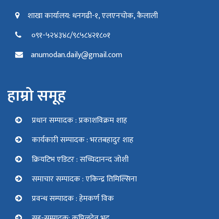
शाखा कार्यालय: धनगढी-१, एलएनचोक, कैलाली
०९१-५२४३४८/९८५८४२१८०१
anumodan.daily@gmail.com
हाम्रो समूह
प्रधान सम्पादक : प्रकाशविक्रम शाह
कार्यकारी सम्पादक : भरतबहादुर शाह
क्रियटिभ एडिटर : सच्चिदानन्द जोशी
समाचार सम्पादक : एकिन्द्र तिमिल्सिना
प्रवन्ध सम्पादक : हेमकर्ण विक
सह-सम्पादक: कपिलदेव भट्ट