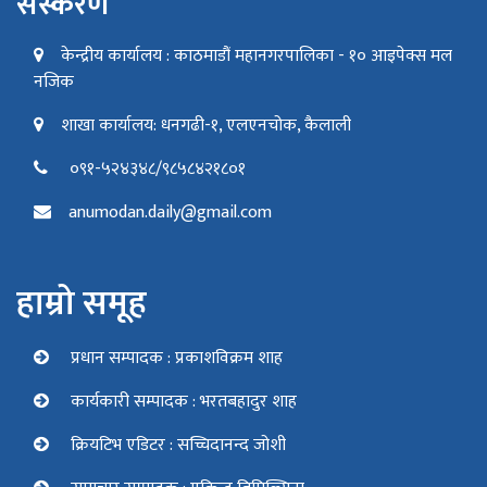
संस्करण
केन्द्रीय कार्यालय : काठमाडौं महानगरपालिका - १० आइपेक्स मल
नजिक
शाखा कार्यालय: धनगढी-१, एलएनचोक, कैलाली
०९१-५२४३४८/९८५८४२१८०१
anumodan.daily@gmail.com
हाम्रो समूह
प्रधान सम्पादक : प्रकाशविक्रम शाह
कार्यकारी सम्पादक : भरतबहादुर शाह
क्रियटिभ एडिटर : सच्चिदानन्द जोशी