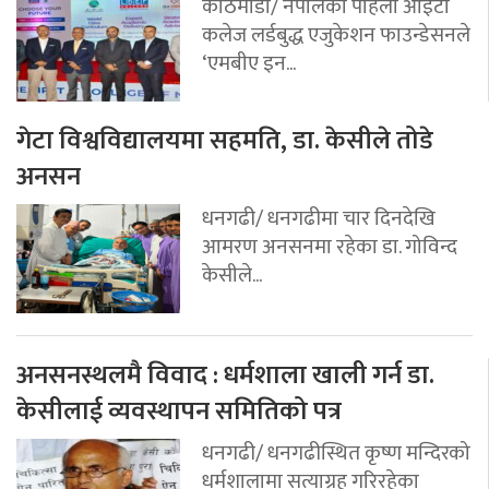
काठमाडौं/ नेपालको पहिलो आईटी
कलेज लर्डबुद्ध एजुकेशन फाउन्डेसनले
‘एमबीए इन...
गेटा विश्वविद्यालयमा सहमति, डा. केसीले तोडे
अनसन
धनगढी/ धनगढीमा चार दिनदेखि
आमरण अनसनमा रहेका डा. गोविन्द
केसीले...
अनसनस्थलमै विवाद : धर्मशाला खाली गर्न डा.
केसीलाई व्यवस्थापन समितिको पत्र
धनगढी/ धनगढीस्थित कृष्ण मन्दिरको
धर्मशालामा सत्याग्रह गरिरहेका