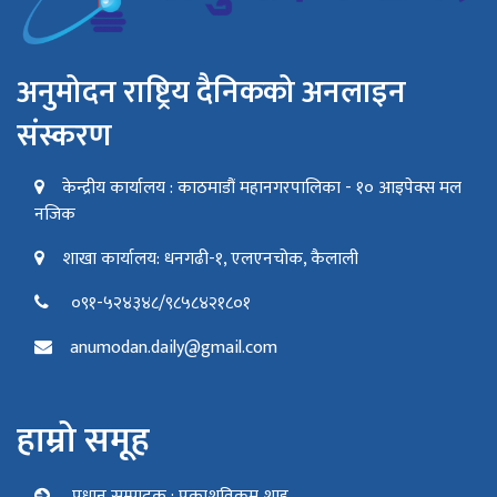
अनुमोदन राष्ट्रिय दैनिकको अनलाइन
संस्करण
केन्द्रीय कार्यालय : काठमाडौं महानगरपालिका - १० आइपेक्स मल
नजिक
शाखा कार्यालय: धनगढी-१, एलएनचोक, कैलाली
०९१-५२४३४८/९८५८४२१८०१
anumodan.daily@gmail.com
हाम्रो समूह
प्रधान सम्पादक : प्रकाशविक्रम शाह