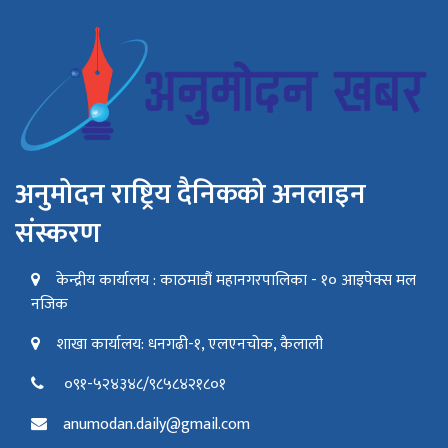
अनुमोदन राष्ट्रिय दैनिकको अनलाइन
संस्करण
केन्द्रीय कार्यालय : काठमाडौं महानगरपालिका - १० आइपेक्स मल
नजिक
शाखा कार्यालय: धनगढी-१, एलएनचोक, कैलाली
०९१-५२४३४८/९८५८४२१८०१
anumodan.daily@gmail.com