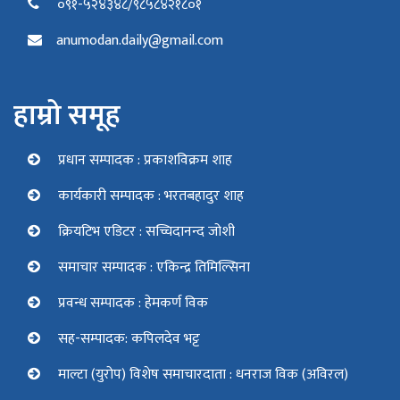
०९१-५२४३४८/९८५८४२१८०१
anumodan.daily@gmail.com
हाम्रो समूह
प्रधान सम्पादक : प्रकाशविक्रम शाह
कार्यकारी सम्पादक : भरतबहादुर शाह
क्रियटिभ एडिटर : सच्चिदानन्द जोशी
समाचार सम्पादक : एकिन्द्र तिमिल्सिना
प्रवन्ध सम्पादक : हेमकर्ण विक
सह-सम्पादक: कपिलदेव भट्ट
माल्टा (युरोप) विशेष समाचारदाता : धनराज विक (अविरल)