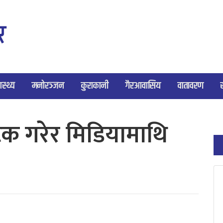
ास्थ्य
मनोरञ्जन
कुराकानी
गैरआवासिय
वातावरण
टक गरेर मिडियामाथि