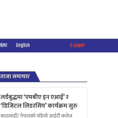
संसद
English
E-paper
ताजा समाचार
लर्डबुद्धमा ‘एमबीए इन एआई’ र
‘डिजिटल लिडरसिप’ कार्यक्रम सुरु
काठमाडौं/ नेपालको पहिलो आईटी कलेज