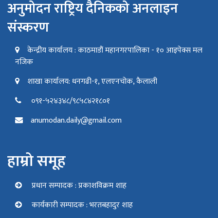
अनुमोदन राष्ट्रिय दैनिकको अनलाइन
संस्करण
केन्द्रीय कार्यालय : काठमाडौं महानगरपालिका - १० आइपेक्स मल
नजिक
शाखा कार्यालय: धनगढी-१, एलएनचोक, कैलाली
०९१-५२४३४८/९८५८४२१८०१
anumodan.daily@gmail.com
हाम्रो समूह
प्रधान सम्पादक : प्रकाशविक्रम शाह
कार्यकारी सम्पादक : भरतबहादुर शाह