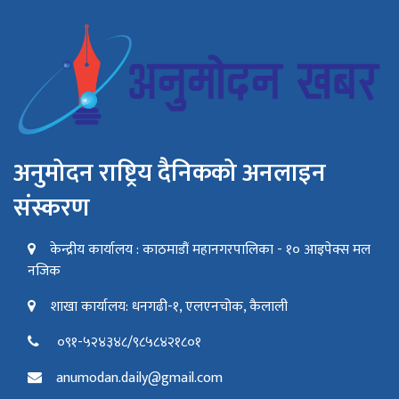
अनुमोदन राष्ट्रिय दैनिकको अनलाइन
संस्करण
केन्द्रीय कार्यालय : काठमाडौं महानगरपालिका - १० आइपेक्स मल
नजिक
शाखा कार्यालय: धनगढी-१, एलएनचोक, कैलाली
०९१-५२४३४८/९८५८४२१८०१
anumodan.daily@gmail.com