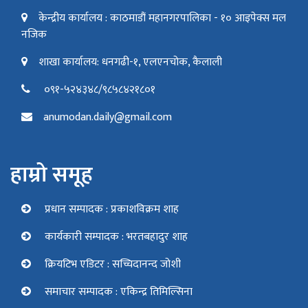
केन्द्रीय कार्यालय : काठमाडौं महानगरपालिका - १० आइपेक्स मल
नजिक
शाखा कार्यालय: धनगढी-१, एलएनचोक, कैलाली
०९१-५२४३४८/९८५८४२१८०१
anumodan.daily@gmail.com
हाम्रो समूह
प्रधान सम्पादक : प्रकाशविक्रम शाह
कार्यकारी सम्पादक : भरतबहादुर शाह
क्रियटिभ एडिटर : सच्चिदानन्द जोशी
समाचार सम्पादक : एकिन्द्र तिमिल्सिना