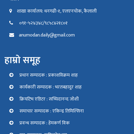
शाखा कार्यालय: धनगढी-१, एलएनचोक, कैलाली
०९१-५२४३४८/९८५८४२१८०१
anumodan.daily@gmail.com
हाम्रो समूह
प्रधान सम्पादक : प्रकाशविक्रम शाह
कार्यकारी सम्पादक : भरतबहादुर शाह
क्रियटिभ एडिटर : सच्चिदानन्द जोशी
समाचार सम्पादक : एकिन्द्र तिमिल्सिना
प्रवन्ध सम्पादक : हेमकर्ण विक