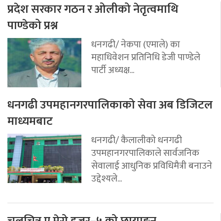
प्रदेश सरकार गठन र ओलीको नेतृत्वमाथि
पाण्डेको प्रश्न
धनगढी/ नेकपा (एमाले) का
महाधिवेशन प्रतिनिधि डेजी पाण्डेले
पार्टी अध्यक्ष...
धनगढी उपमहानगरपालिकाको सेवा अब डिजिटल
माध्यमबाट
धनगढी/ कैलालीको धनगढी
उपमहानगरपालिकाले सार्वजनिक
सेवालाई आधुनिक प्रविधिमैत्री बनाउने
उद्देश्यले...
चलचित्र ए मेरो हजुर–५ को छायाङ्कन