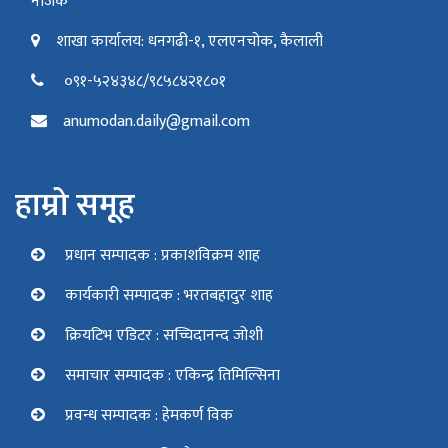
नजिक
शाखा कार्यालय: धनगढी-१, एलएनचोक, कैलाली
०९१-५२४३४८/९८५८४२१८०१
anumodan.daily@gmail.com
हाम्रो समूह
प्रधान सम्पादक : प्रकाशविक्रम शाह
कार्यकारी सम्पादक : भरतबहादुर शाह
क्रियटिभ एडिटर : सच्चिदानन्द जोशी
समाचार सम्पादक : एकिन्द्र तिमिल्सिना
प्रवन्ध सम्पादक : हेमकर्ण विक