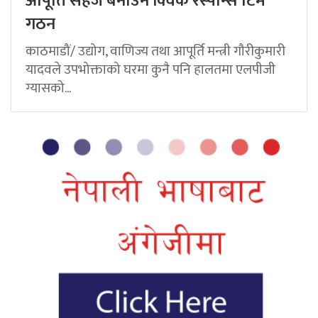
आपूर्ति सहज बनाउन क्विक रेस्पोन्स टिम
गठन
काठमाडौं/ उद्योग, वाणिज्य तथा आपूर्ति मन्त्री गौरीकुमारी
यादवले उपभोक्ताको घरमा कुनै पनि हालतमा एलपीजी
ग्यासको...