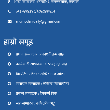
शाखा कार्यालय: धनगढी-१, एलएनचोक, कैलाली
०९१-५२४३४८/९८५८४२१८०१
anumodan.daily@gmail.com
हाम्रो समूह
प्रधान सम्पादक : प्रकाशविक्रम शाह
कार्यकारी सम्पादक : भरतबहादुर शाह
क्रियटिभ एडिटर : सच्चिदानन्द जोशी
समाचार सम्पादक : एकिन्द्र तिमिल्सिना
प्रवन्ध सम्पादक : हेमकर्ण विक
सह-सम्पादक: कपिलदेव भट्ट