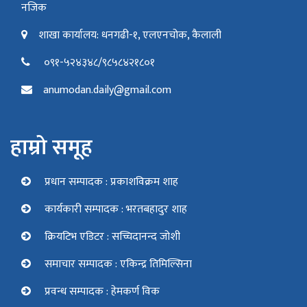
नजिक
शाखा कार्यालय: धनगढी-१, एलएनचोक, कैलाली
०९१-५२४३४८/९८५८४२१८०१
anumodan.daily@gmail.com
हाम्रो समूह
प्रधान सम्पादक : प्रकाशविक्रम शाह
कार्यकारी सम्पादक : भरतबहादुर शाह
क्रियटिभ एडिटर : सच्चिदानन्द जोशी
समाचार सम्पादक : एकिन्द्र तिमिल्सिना
प्रवन्ध सम्पादक : हेमकर्ण विक