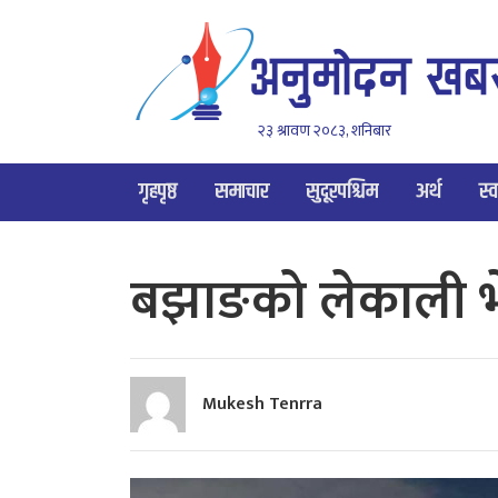
२३ श्रावण २०८३, शनिबार
गृहपृष्ठ
समाचार
सुदूरपश्चिम
अर्थ
स्व
बझाङको लेकाली भेग
Mukesh Tenrra