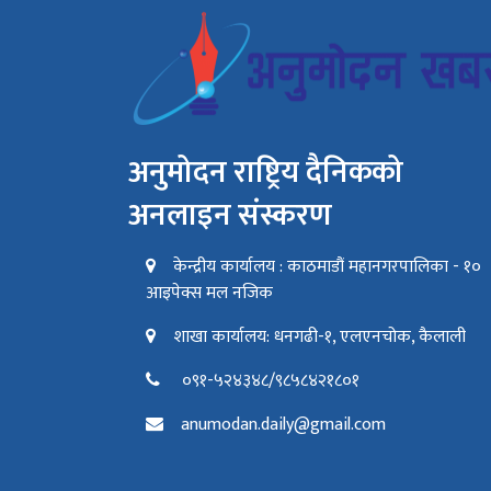
अनुमोदन राष्ट्रिय दैनिकको
अनलाइन संस्करण
केन्द्रीय कार्यालय : काठमाडौं महानगरपालिका - १०
आइपेक्स मल नजिक
शाखा कार्यालय: धनगढी-१, एलएनचोक, कैलाली
०९१-५२४३४८/९८५८४२१८०१
anumodan.daily@gmail.com