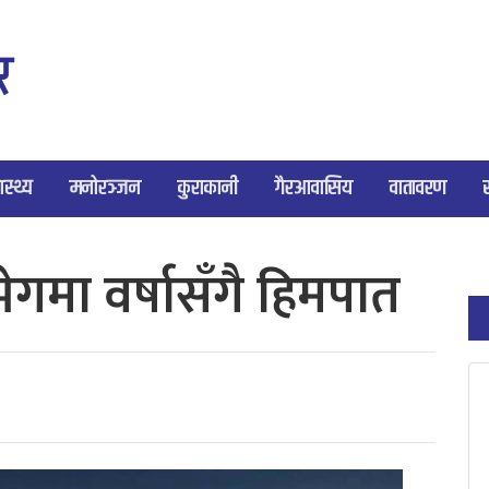
ास्थ्य
मनोरञ्जन
कुराकानी
गैरआवासिय
वातावरण
मा वर्षासँगै हिमपात