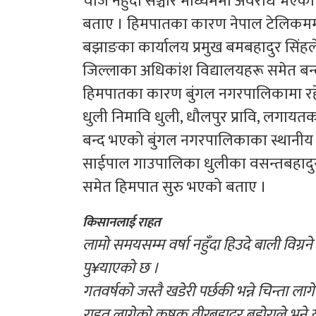
चार्ज नहुँदा सञ्चार माध्यममा अवरोध भएको 
बताए । हिमपातका कारण नेपाल टेलिकममा
बझाङका कार्यालय प्रमुख बमबहादुर सिंह
जिल्लाका अधिकांश विद्यालयहरू समेत बन
हिमपातका कारण बुंगल नगरपालिकामा रहेको भ
धुली निमावि धुली, धौलपुर प्रावि, लगायत
बन्द भएको बुंगल नगरपालिकाका स्थानीय 
साईपाल गाउपालिका धुलीका वसन्तबहादुर 
समेत हिमपात सुरु भएको बताए ।
किसानलाई राहत
लामो समयसम्म वर्षा नहुँदा हिउदे बाली विग्रन
पु¥याएको छ ।
गतवर्षको जस्तै खडेरी पर्छकी भन्ने चिन्ता ल
राहत लागेको कृषक वीरबहादुर बहोराले भने यस