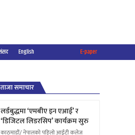
संसद
English
E-paper
ताजा समाचार
लर्डबुद्धमा ‘एमबीए इन एआई’ र
‘डिजिटल लिडरसिप’ कार्यक्रम सुरु
काठमाडौं/ नेपालको पहिलो आईटी कलेज