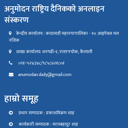
अनुमोदन राष्ट्रिय दैनिकको अनलाइन
संस्करण
केन्द्रीय कार्यालय : काठमाडौं महानगरपालिका - १० आइपेक्स मल
नजिक
शाखा कार्यालय: धनगढी-१, एलएनचोक, कैलाली
०९१-५२४३४८/९८५८४२१८०१
anumodan.daily@gmail.com
हाम्रो समूह
प्रधान सम्पादक : प्रकाशविक्रम शाह
कार्यकारी सम्पादक : भरतबहादुर शाह