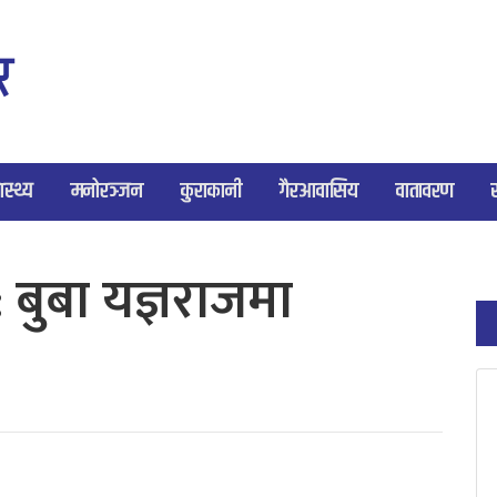
ास्थ्य
मनोरञ्जन
कुराकानी
गैरआवासिय
वातावरण
: बुबा यज्ञराजमा