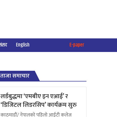
संसद
English
E-paper
ताजा समाचार
लर्डबुद्धमा ‘एमबीए इन एआई’ र
‘डिजिटल लिडरसिप’ कार्यक्रम सुरु
काठमाडौं/ नेपालको पहिलो आईटी कलेज