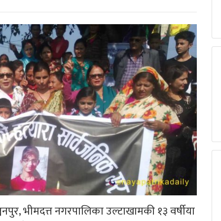
नपुर, भीमदत्त नगरपालिका उल्टाखामकी १३ वर्षीया