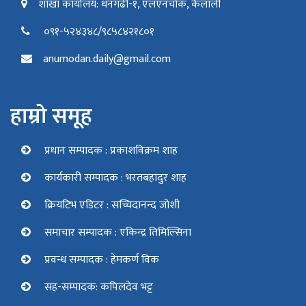
शाखा कार्यालय: धनगढी-१, एलएनचोक, कैलाली
०९१-५२४३४८/९८५८४२१८०१
anumodan.daily@gmail.com
हाम्रो समूह
प्रधान सम्पादक : प्रकाशविक्रम शाह
कार्यकारी सम्पादक : भरतबहादुर शाह
क्रियटिभ एडिटर : सच्चिदानन्द जोशी
समाचार सम्पादक : एकिन्द्र तिमिल्सिना
प्रवन्ध सम्पादक : हेमकर्ण विक
सह-सम्पादक: कपिलदेव भट्ट