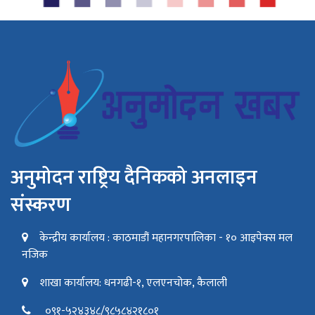
अनुमोदन राष्ट्रिय दैनिकको अनलाइन
संस्करण
केन्द्रीय कार्यालय : काठमाडौं महानगरपालिका - १० आइपेक्स मल
नजिक
शाखा कार्यालय: धनगढी-१, एलएनचोक, कैलाली
०९१-५२४३४८/९८५८४२१८०१