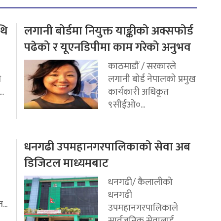
थि
लगानी बोर्डमा नियुक्त याङ्कीको अक्सफोर्ड
पढेको र यूएनडिपीमा काम गरेको अनुभव
काठमाडौं / सरकारले
ि
लगानी बोर्ड नेपालको प्रमुख
..
कार्यकारी अधिकृत
९सीईओ०...
धनगढी उपमहानगरपालिकाको सेवा अब
डिजिटल माध्यमबाट
धनगढी/ कैलालीको
धनगढी
...
उपमहानगरपालिकाले
सार्वजनिक सेवालाई