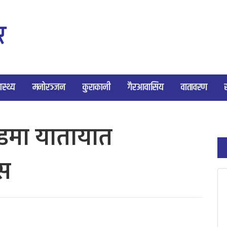
ास्थ्य
मनोरञ्जन
कुराकानी
गैरआवासिय
वातावरण
डमा यातायात
स