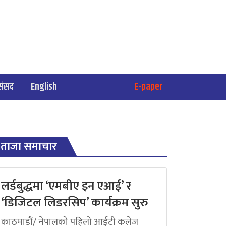
संसद
English
E-paper
ताजा समाचार
लर्डबुद्धमा ‘एमबीए इन एआई’ र
‘डिजिटल लिडरसिप’ कार्यक्रम सुरु
काठमाडौं/ नेपालको पहिलो आईटी कलेज