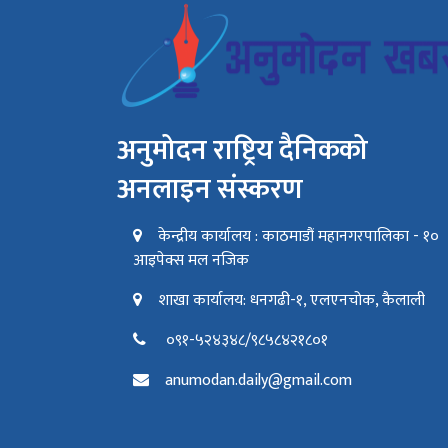
अनुमोदन राष्ट्रिय दैनिकको
अनलाइन संस्करण
केन्द्रीय कार्यालय : काठमाडौं महानगरपालिका - १०
आइपेक्स मल नजिक
शाखा कार्यालय: धनगढी-१, एलएनचोक, कैलाली
०९१-५२४३४८/९८५८४२१८०१
anumodan.daily@gmail.com