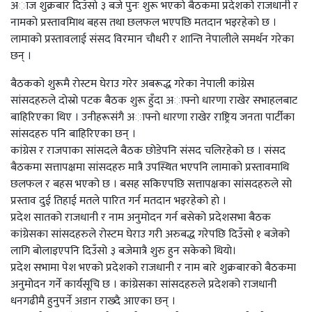
अाज शुक्रबार दिउँसाे ३ बजे पुनः शुरू भएकाे बैठकमा प्रदेशको राजधानी र
नामकाे प्रस्तावमािथ बहस तथा छलफल भएपछि मतदान भइरहेकाे छ ।
लामाको प्रस्तावलाई संसद विरमान चौधरी र शान्ति नेपालीले समर्थन गरेका
छन् ।
बैठककाे शुरूमै राेस्टम घेराउ गरेर अबरूद्ध गरेका नेपाली कांग्रेस
सांसदहरुले दाेस्राे पटक बैठक शुरू हुँदा अाफ्नाे धारणा राखेर सभाहलबाट
बाहिरिएका थिए । उनीहरूसंगै अाफ्नाे धारणा राखेर राष्ट्रिय जनता पार्टीका
सांसदहरु पनि बाहिरिएका छन् ।
कांग्रेस र राजपाका सांसदले बैठक छोडेपनि संसद चलिरहेको छ । संसद
बैठकमा सत्तापक्षमा सांसदहरु मात्रै उपस्थित भएपनि लामाको प्रस्तावमाथि
छलफल र बहस भएको छ । बसह सकिएपछि सत्तापक्षका सांसदहरुले सो
प्रस्ताव दुई तिहाई मतले पारित गर्न मतदान भइरहेकाे हाे ।
प्रदेश सातको राजधानी र नाम अनुमोदन गर्न बसेको प्रदेशसभा बैठक
कांग्रेसका सांसदहरुले रोस्टम घेराउ गरी अरुबद्ध गरेपछि दिउँसो १ बजेको
लागि बोलाइएपनि दिउँसो ३ बजेमात्रै शुरु हुन सकेको थियाे।
प्रदेश सभामा पेश भएको प्रदेशको राजधानी र नाम बारे शुक्रबारको बैठकमा
अनुमोदन गर्ने कार्यसूचि छ । कांग्रेसका सांसदहरुले प्रदेशको राजधानी
धनगढीमै हुनुपर्ने अडान राख्दै आएका छन् ।