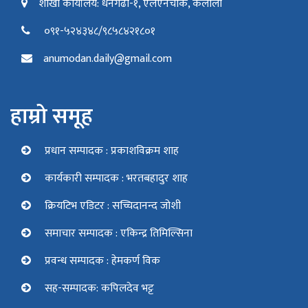
शाखा कार्यालय: धनगढी-१, एलएनचोक, कैलाली
०९१-५२४३४८/९८५८४२१८०१
anumodan.daily@gmail.com
हाम्रो समूह
प्रधान सम्पादक : प्रकाशविक्रम शाह
कार्यकारी सम्पादक : भरतबहादुर शाह
क्रियटिभ एडिटर : सच्चिदानन्द जोशी
समाचार सम्पादक : एकिन्द्र तिमिल्सिना
प्रवन्ध सम्पादक : हेमकर्ण विक
सह-सम्पादक: कपिलदेव भट्ट