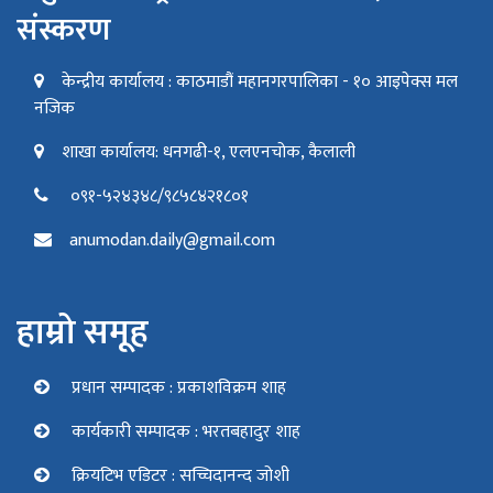
संस्करण
केन्द्रीय कार्यालय : काठमाडौं महानगरपालिका - १० आइपेक्स मल
नजिक
शाखा कार्यालय: धनगढी-१, एलएनचोक, कैलाली
०९१-५२४३४८/९८५८४२१८०१
anumodan.daily@gmail.com
हाम्रो समूह
प्रधान सम्पादक : प्रकाशविक्रम शाह
कार्यकारी सम्पादक : भरतबहादुर शाह
क्रियटिभ एडिटर : सच्चिदानन्द जोशी