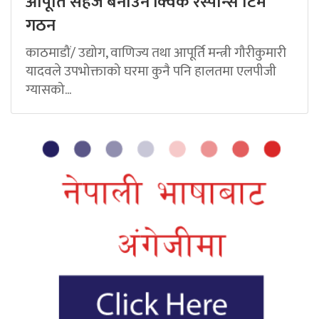
आपूर्ति सहज बनाउन क्विक रेस्पोन्स टिम
गठन
काठमाडौं/ उद्योग, वाणिज्य तथा आपूर्ति मन्त्री गौरीकुमारी
यादवले उपभोक्ताको घरमा कुनै पनि हालतमा एलपीजी
ग्यासको...