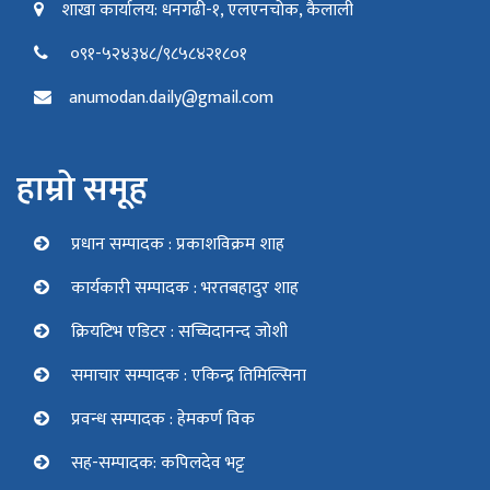
शाखा कार्यालय: धनगढी-१, एलएनचोक, कैलाली
०९१-५२४३४८/९८५८४२१८०१
anumodan.daily@gmail.com
हाम्रो समूह
प्रधान सम्पादक : प्रकाशविक्रम शाह
कार्यकारी सम्पादक : भरतबहादुर शाह
क्रियटिभ एडिटर : सच्चिदानन्द जोशी
समाचार सम्पादक : एकिन्द्र तिमिल्सिना
प्रवन्ध सम्पादक : हेमकर्ण विक
सह-सम्पादक: कपिलदेव भट्ट