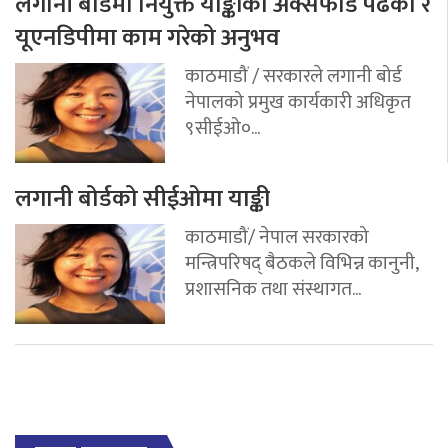
लगानी बोर्डमा नियुक्त याङ्कीको अक्सफोर्ड पढेको र
यूएनडिपीमा काम गरेको अनुभव
काठमाडौं / सरकारले लगानी बोर्ड
नेपालको प्रमुख कार्यकारी अधिकृत
९सीईओ०...
लगानी बोर्डको सीईओमा याङ्की
काठमाडौं/ नेपाल सरकारको
मन्त्रिपरिषद् बैठकले विभिन्न कानुनी,
प्रशासनिक तथा संस्थागत...