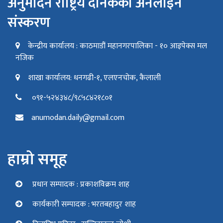
अनुमोदन राष्ट्रिय दैनिकको अनलाइन
संस्करण
केन्द्रीय कार्यालय : काठमाडौं महानगरपालिका - १० आइपेक्स मल
नजिक
शाखा कार्यालय: धनगढी-१, एलएनचोक, कैलाली
०९१-५२४३४८/९८५८४२१८०१
anumodan.daily@gmail.com
हाम्रो समूह
प्रधान सम्पादक : प्रकाशविक्रम शाह
कार्यकारी सम्पादक : भरतबहादुर शाह