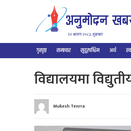
२२ श्रावण २०८३, शुक्रबार
गृहपृष्ठ
समाचार
सुदूरपश्चिम
अर्थ
स्व
विद्यालयमा विद्युती
Mukesh Tenrra