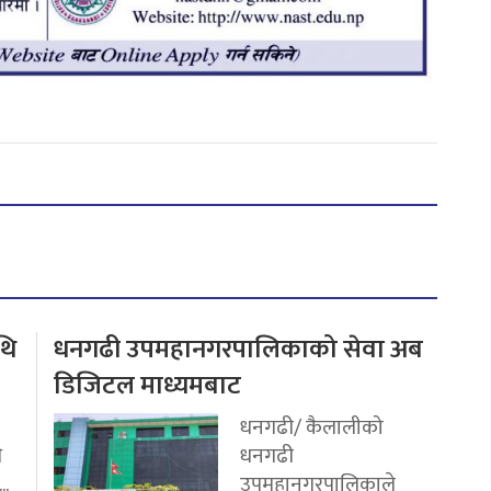
थि
धनगढी उपमहानगरपालिकाको सेवा अब
डिजिटल माध्यमबाट
धनगढी/ कैलालीको
ि
धनगढी
..
उपमहानगरपालिकाले