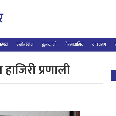
ास्थ्य
मनोरञ्जन
कुराकानी
गैरआवासिय
वातावरण
य हाजिरी प्रणाली