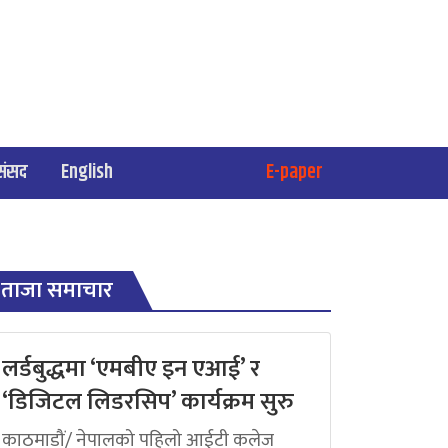
संसद
English
E-paper
ताजा समाचार
लर्डबुद्धमा ‘एमबीए इन एआई’ र
‘डिजिटल लिडरसिप’ कार्यक्रम सुरु
काठमाडौं/ नेपालको पहिलो आईटी कलेज