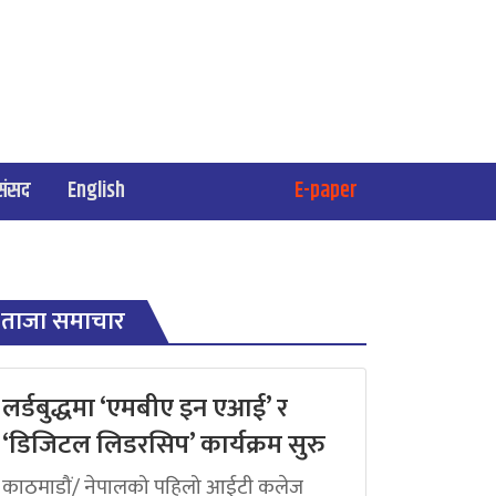
संसद
English
E-paper
ताजा समाचार
लर्डबुद्धमा ‘एमबीए इन एआई’ र
‘डिजिटल लिडरसिप’ कार्यक्रम सुरु
काठमाडौं/ नेपालको पहिलो आईटी कलेज