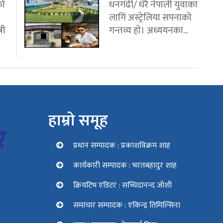
को
धनगढी/ धेरै नेपाली युवाका
लागि अस्ट्रेलिया सपनाको
री
गन्तव्य हो। अध्ययनका...
हाम्रो समूह
प्रधान सम्पादक : प्रकाशविक्रम शाह
कार्यकारी सम्पादक : भरतबहादुर शाह
क्रियटिभ एडिटर : सच्चिदानन्द जोशी
समाचार सम्पादक : एकिन्द्र तिमिल्सिना