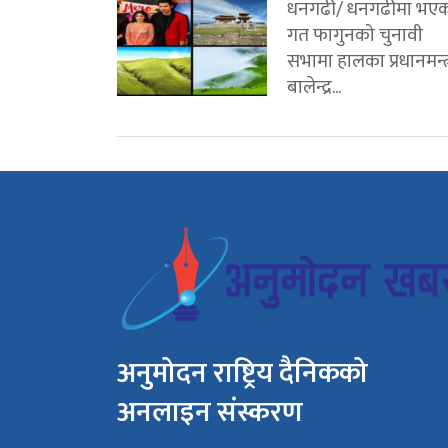
धनगढी/ धनगढीमा भए
गत फागुनको चुनावी
सभामा हालका प्रधानमन्त्
बालेन्द्र...
अनुमोदन राष्ट्रिय दैनिकको
अनलाइन संस्करण