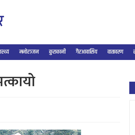
ास्थ्य
मनोरञ्जन
कुराकानी
गैरआवासिय
वातावरण
भत्कायो