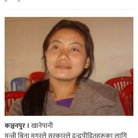
कञ्चनपुर ।
खानेपानी
मन्त्री बिना मगरले सरकारले द्वन्द्वपीडितहरूका लागि