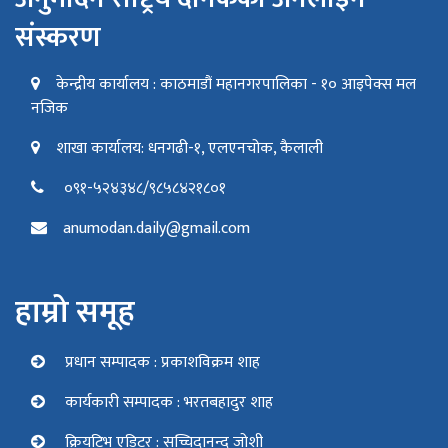
संस्करण
केन्द्रीय कार्यालय : काठमाडौं महानगरपालिका - १० आइपेक्स मल
नजिक
शाखा कार्यालय: धनगढी-१, एलएनचोक, कैलाली
०९१-५२४३४८/९८५८४२१८०१
anumodan.daily@gmail.com
हाम्रो समूह
प्रधान सम्पादक : प्रकाशविक्रम शाह
कार्यकारी सम्पादक : भरतबहादुर शाह
क्रियटिभ एडिटर : सच्चिदानन्द जोशी