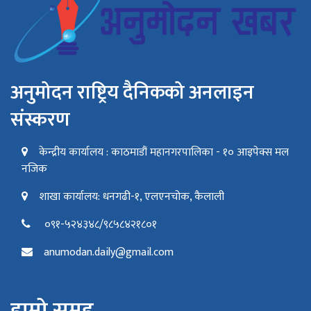
अनुमोदन राष्ट्रिय दैनिकको अनलाइन
संस्करण
केन्द्रीय कार्यालय : काठमाडौं महानगरपालिका - १० आइपेक्स मल
नजिक
शाखा कार्यालय: धनगढी-१, एलएनचोक, कैलाली
०९१-५२४३४८/९८५८४२१८०१
anumodan.daily@gmail.com
हाम्रो समूह