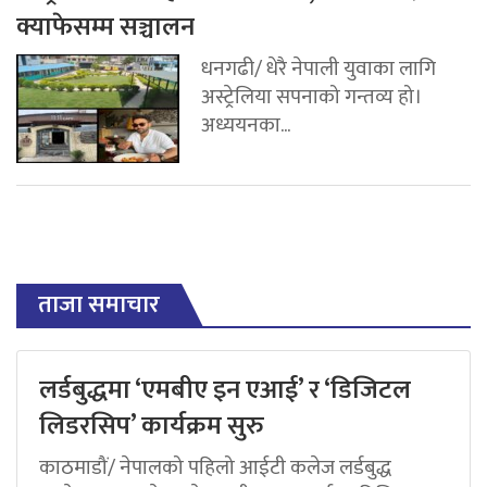
क्याफेसम्म सञ्चालन
धनगढी/ धेरै नेपाली युवाका लागि
अस्ट्रेलिया सपनाको गन्तव्य हो।
अध्ययनका...
ताजा समाचार
लर्डबुद्धमा ‘एमबीए इन एआई’ र ‘डिजिटल
लिडरसिप’ कार्यक्रम सुरु
काठमाडौं/ नेपालको पहिलो आईटी कलेज लर्डबुद्ध