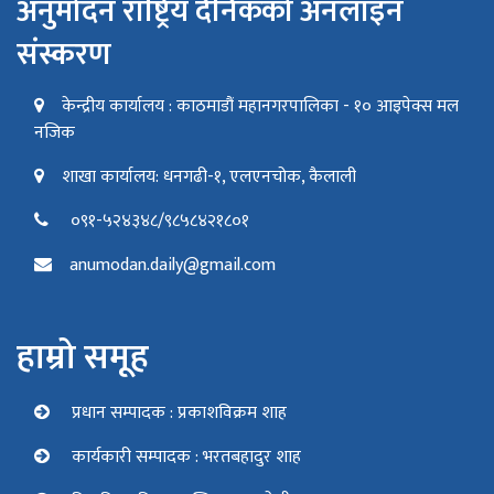
अनुमोदन राष्ट्रिय दैनिकको अनलाइन
संस्करण
केन्द्रीय कार्यालय : काठमाडौं महानगरपालिका - १० आइपेक्स मल
नजिक
शाखा कार्यालय: धनगढी-१, एलएनचोक, कैलाली
०९१-५२४३४८/९८५८४२१८०१
anumodan.daily@gmail.com
हाम्रो समूह
प्रधान सम्पादक : प्रकाशविक्रम शाह
कार्यकारी सम्पादक : भरतबहादुर शाह