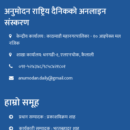
अनुमोदन राष्ट्रिय दैनिकको अनलाइन
संस्करण
केन्द्रीय कार्यालय : काठमाडौं महानगरपालिका - १० आइपेक्स मल
नजिक
शाखा कार्यालय: धनगढी-१, एलएनचोक, कैलाली
०९१-५२४३४८/९८५८४२१८०१
anumodan.daily@gmail.com
हाम्रो समूह
प्रधान सम्पादक : प्रकाशविक्रम शाह
कार्यकारी सम्पादक : भरतबहादुर शाह