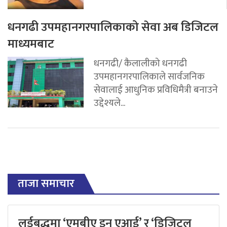
धनगढी उपमहानगरपालिकाको सेवा अब डिजिटल
माध्यमबाट
धनगढी/ कैलालीको धनगढी
उपमहानगरपालिकाले सार्वजनिक
सेवालाई आधुनिक प्रविधिमैत्री बनाउने
उद्देश्यले...
ताजा समाचार
लर्डबुद्धमा ‘एमबीए इन एआई’ र ‘डिजिटल