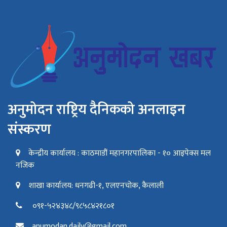
अनुमोदन राष्ट्रिय दैनिकको अनलाइन
संस्करण
केन्द्रीय कार्यालय : काठमाडौं महानगरपालिका - १० आइपेक्स मल
नजिक
शाखा कार्यालय: धनगढी-१, एलएनचोक, कैलाली
०९१-५२४३४८/९८५८४२१८०१
anumodan.daily@gmail.com