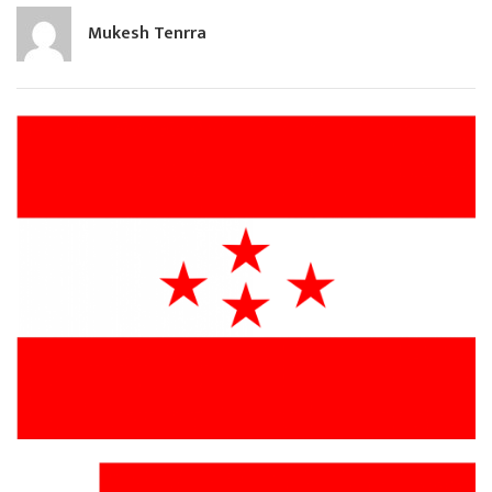
Mukesh Tenrra