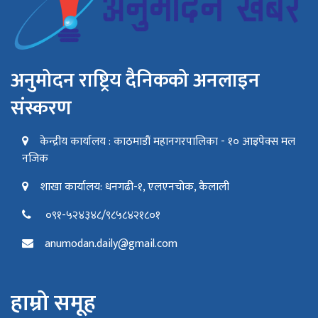
अनुमोदन राष्ट्रिय दैनिकको अनलाइन
संस्करण
केन्द्रीय कार्यालय : काठमाडौं महानगरपालिका - १० आइपेक्स मल
नजिक
शाखा कार्यालय: धनगढी-१, एलएनचोक, कैलाली
०९१-५२४३४८/९८५८४२१८०१
anumodan.daily@gmail.com
हाम्रो समूह