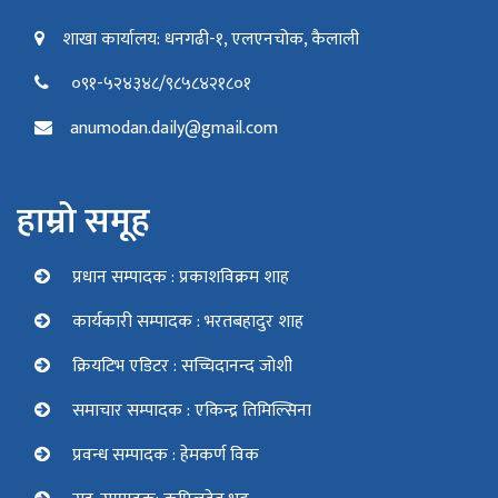
शाखा कार्यालय: धनगढी-१, एलएनचोक, कैलाली
०९१-५२४३४८/९८५८४२१८०१
anumodan.daily@gmail.com
हाम्रो समूह
प्रधान सम्पादक : प्रकाशविक्रम शाह
कार्यकारी सम्पादक : भरतबहादुर शाह
क्रियटिभ एडिटर : सच्चिदानन्द जोशी
समाचार सम्पादक : एकिन्द्र तिमिल्सिना
प्रवन्ध सम्पादक : हेमकर्ण विक