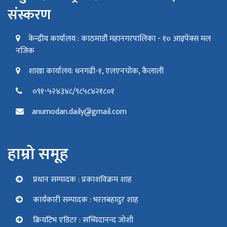
संस्करण
केन्द्रीय कार्यालय : काठमाडौं महानगरपालिका - १० आइपेक्स मल
नजिक
शाखा कार्यालय: धनगढी-१, एलएनचोक, कैलाली
०९१-५२४३४८/९८५८४२१८०१
anumodan.daily@gmail.com
हाम्रो समूह
प्रधान सम्पादक : प्रकाशविक्रम शाह
कार्यकारी सम्पादक : भरतबहादुर शाह
क्रियटिभ एडिटर : सच्चिदानन्द जोशी