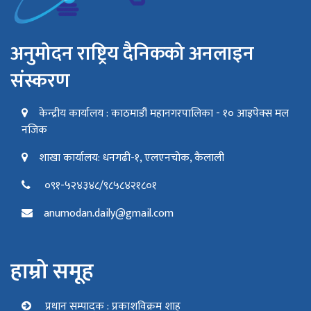
अनुमोदन राष्ट्रिय दैनिकको अनलाइन
संस्करण
केन्द्रीय कार्यालय : काठमाडौं महानगरपालिका - १० आइपेक्स मल
नजिक
शाखा कार्यालय: धनगढी-१, एलएनचोक, कैलाली
०९१-५२४३४८/९८५८४२१८०१
anumodan.daily@gmail.com
हाम्रो समूह
प्रधान सम्पादक : प्रकाशविक्रम शाह