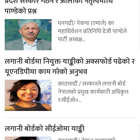
प्रदेश सरकार गठन र ओलीको नेतृत्वमाथि
पाण्डेको प्रश्न
धनगढी/ नेकपा (एमाले) का
महाधिवेशन प्रतिनिधि डेजी पाण्डेले
पार्टी अध्यक्ष...
लगानी बोर्डमा नियुक्त याङ्कीको अक्सफोर्ड पढेको र
यूएनडिपीमा काम गरेको अनुभव
काठमाडौं / सरकारले लगानी बोर्ड
नेपालको प्रमुख कार्यकारी अधिकृत
९सीईओ०...
लगानी बोर्डको सीईओमा याङ्की