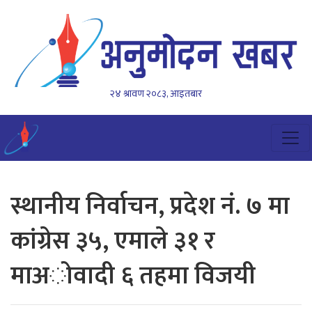
२४ श्रावण २०८३, आइतबार
स्थानीय निर्वाचन, प्रदेश नं. ७ मा
कांग्रेस ३५, एमाले ३१ र
माअोवादी ६ तहमा विजयी