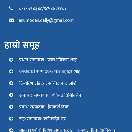
०९१-५२४३४८/९८५८४२१८०१
anumodan.daily@gmail.com
हाम्रो समूह
प्रधान सम्पादक : प्रकाशविक्रम शाह
कार्यकारी सम्पादक : भरतबहादुर शाह
क्रियटिभ एडिटर : सच्चिदानन्द जोशी
समाचार सम्पादक : एकिन्द्र तिमिल्सिना
प्रवन्ध सम्पादक : हेमकर्ण विक
सह-सम्पादक: कपिलदेव भट्ट
माल्टा (युरोप) विशेष समाचारदाता : धनराज विक (अविरल)